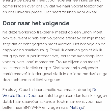
energie genoeg en heeft voor iedereen een kaartje met
opmerkingen over ons CV dat we haar vooraf toezonden
en ons LinkedIn-profiel. Dat heeft ze knap voor elkaar.
Door naar het volgende
Na deze workshop trakteer ik mezelf op een lunch. Moet
ook wel, want ik heb een volgende afspraak en mijn maag
zegt dat er echt gegeten moet worden. Het broodje en de
cappuccino smaken zalig. Terwijl ik daarvan geniet kijk ik
terug op een super interactieve, leerzame workshop. Met
voor mij veel ‘aha’-momenten. Trouw blijven aan mezelf,
solliciteren is tactiek en spel. Wat wordt mijn volgende
carrièremove? In ieder geval sta ik in de “doe-modus” en ga
deze ochtend niet licht vergeten.
En als zij, Claudia, haar ambitie waarmaakt door bij
De
Wereld Draait Door
aan tafel te geraken dan kan ik zeggen
dat ik haar daarvóór al kende. Toch maar eens voor haar
bellen naar BNNVARA en vragen naar
Matthijs
?