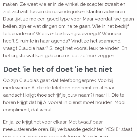
maken. Ze weet wie er in de winkel de scepter zwaait en
ziet zichzelf tussen de ruisende jurken klanten adviseren.
Daar lijkt ze me een goed type voor. Maar voordat ‘we’ gaan
bellen, zijn er wat dingen om na te gaan. Wie in het bedrijf
te benaderen? Wie is er beslissingsbevoegd? Wanneer
heeft S. ruimte in haar agenda? Vindt ze het spannend,
vraagt Claudia haar? S. zegt het vooral léuk te vinden. En
het ergste wat kan gebeuren is dat ze ‘nee’ zeggen.
Doet ‘ie het of doet ‘ie het niet
Op zijn Claudia’s gaat dat telefoongesprek. Voorbij
medewerker A. die de telefoon opneemt en al haar
aandacht krijgt (hoe schrijf je jouw naam?) naar H. Die te
horen krijgt dat hij A. vooral in dienst moet houden. Mooi
compliment, dat werkt.
En ja, ze krijgt het voor elkaar! Met twaalf paar
meeluisterende oren. Blij verbaasde gezichten. YES! Er staat
een datum voor een gesprek tussen S. en H. Een