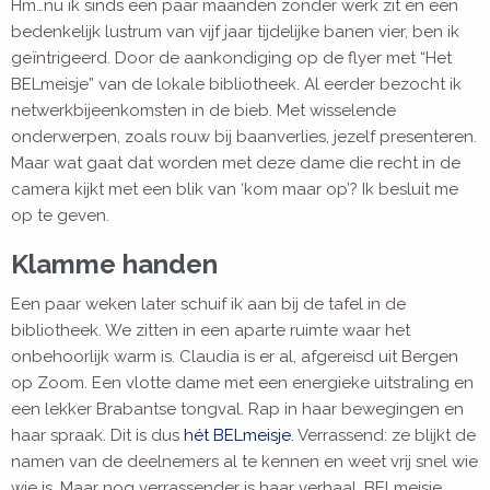
Hm…nu ik sinds een paar maanden zonder werk zit en een
bedenkelijk lustrum van vijf jaar tijdelijke banen vier, ben ik
geïntrigeerd. Door de aankondiging op de flyer met “Het
BELmeisje” van de lokale bibliotheek. Al eerder bezocht ik
netwerkbijeenkomsten in de bieb. Met wisselende
onderwerpen, zoals rouw bij baanverlies, jezelf presenteren.
Maar wat gaat dat worden met deze dame die recht in de
camera kijkt met een blik van ‘kom maar op’? Ik besluit me
op te geven.
Klamme handen
Een paar weken later schuif ik aan bij de tafel in de
bibliotheek. We zitten in een aparte ruimte waar het
onbehoorlijk warm is. Claudia is er al, afgereisd uit Bergen
op Zoom. Een vlotte dame met een energieke uitstraling en
een lekker Brabantse tongval. Rap in haar bewegingen en
haar spraak. Dit is dus
hét BELmeisje.
Verrassend: ze blijkt de
namen van de deelnemers al te kennen en weet vrij snel wie
wie is. Maar nog verrassender is haar verhaal. BELmeisje