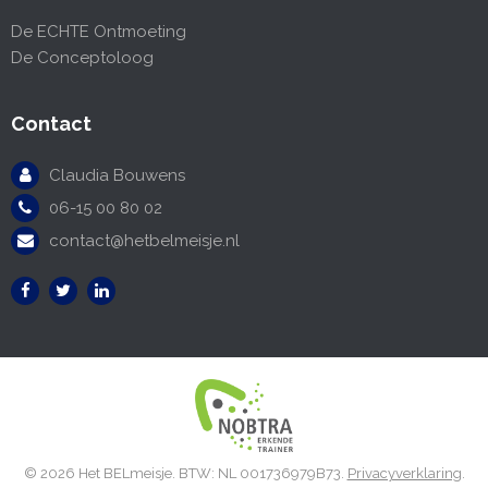
De ECHTE Ontmoeting
De Conceptoloog
Contact
Claudia Bouwens
06-15 00 80 02
contact@hetbelmeisje.nl
© 2026 Het BELmeisje. BTW: NL 001736979B73.
Privacyverklaring
.