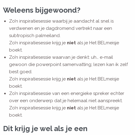
Weleens bijgewoond?
Zo’n inspiratiesessie waarbij je aandacht al snel is
verdwenen en je dagdromend vertrekt naar een
subtropisch palmeiland.
Zo’n inspiratiesessie krijg je
niet
als je Het BELmeisje
boekt.
Zo’n inspiratiesessie waarvan je denkt: uh… e-mail
gewoon die powerpoint samenvatting; lezen kan ik zelf
best goed.
Zo’n inspiratiesessie krijg je
niet
als je Het BELmeisje
boekt.
Zo’n inspiratiesessie van een energieke spreker echter
over een onderwerp dat je helemaal niet aanspreekt.
Zo’n inspiratiesessie krijg je
niet
als je Het BELmeisje
boekt.
Dit krijg je wel als je een