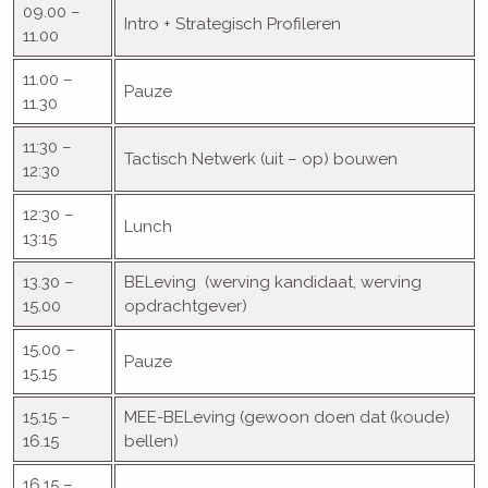
09.00 –
Intro + Strategisch Profileren
11.00
11.00 –
Pauze
11.30
11:30 –
Tactisch Netwerk (uit – op) bouwen
12:30
12:30 –
Lunch
13:15
13.30 –
BELeving (werving kandidaat, werving
15.00
opdrachtgever)
15.00 –
Pauze
15.15
15.15 –
MEE-BELeving (gewoon doen dat (koude)
16.15
bellen)
16.15 –